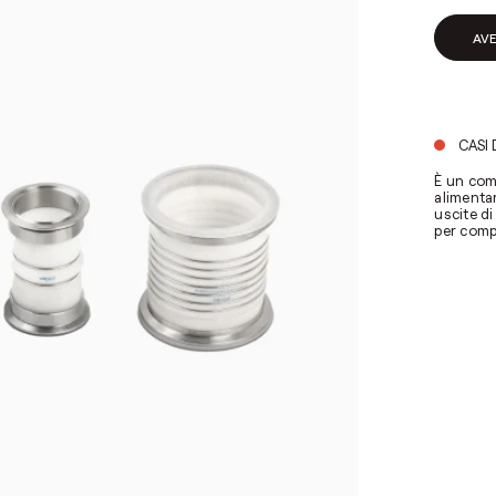
AV
CASI 
È un com
alimentar
uscite d
per compe