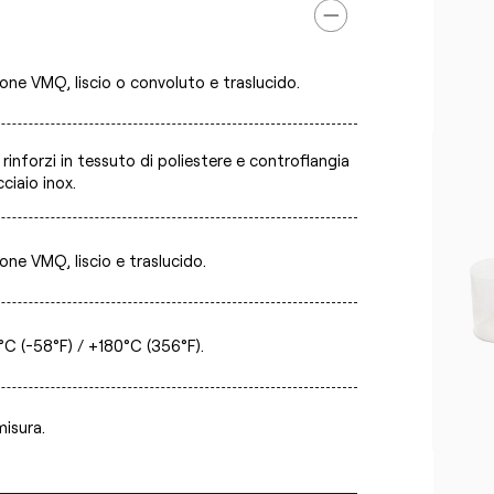
cone VMQ, liscio o convoluto e traslucido.
rinforzi in tessuto di poliestere e controflangia
cciaio inox.
cone VMQ, liscio e traslucido.
°C (-58°F) / +180°C (356°F).
misura.