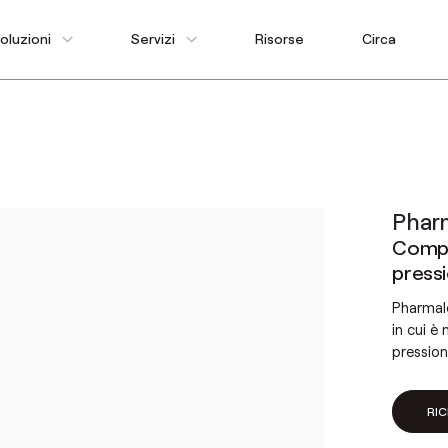
oluzioni
Servizi
Risorse
Circa
Phar
Compe
pressi
Pharmalo
in cui è
pression
RIC