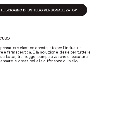
ETE BISOGNO DI UN TUBO PERSONALIZZATO?
D'USO
pensatore elastico consigliato per l'industria
e e farmaceutica. È la soluzione ideale per tutte le
i serbatoi, tramogge, pompe e vasche di pesatura
nsare le vibrazioni e le differenze di livello.