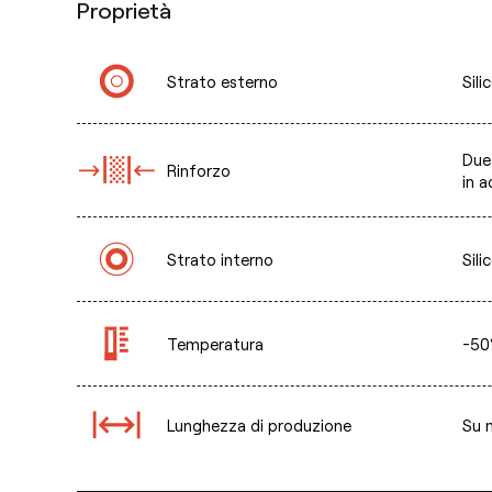
Proprietà
Strato esterno
Sili
Due 
Rinforzo
in a
Strato interno
Sili
Temperatura
-50
Lunghezza di produzione
Su 