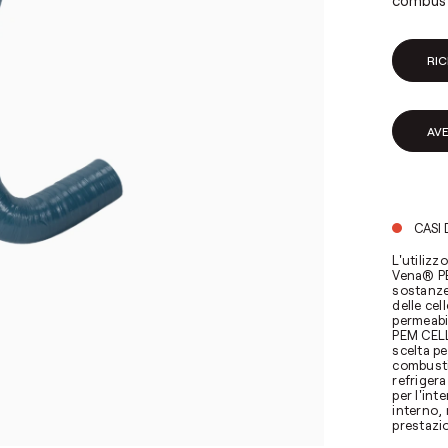
combusti
RIC
AV
CASI 
L'utilizz
Vena® PE
sostanze 
delle cel
permeabi
PEM CELL 
scelta pe
combustib
refrigera
per l'int
interno, 
prestazio