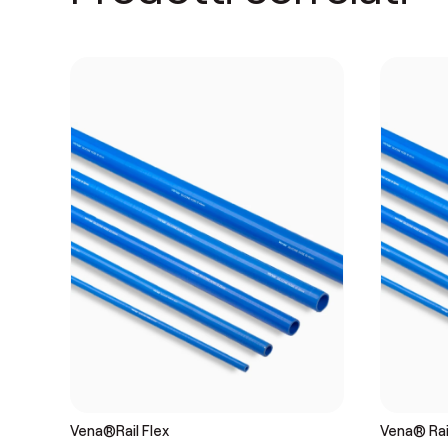
Vena®Rail Flex
Vena® Rai