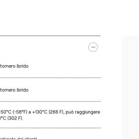
stomero ibrido
stomero ibrido
-50°C (-58°F) a +130°C (266 F), può raggiungere
0°C (302 F).
ichiesta dei clienti.