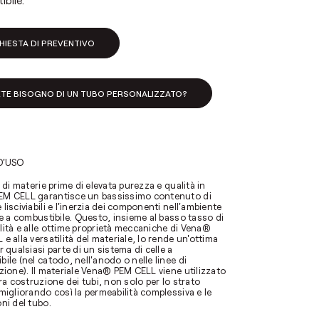
bile.
HIESTA DI PREVENTIVO
ETE BISOGNO DI UN TUBO PERSONALIZZATO?
D'USO
o di materie prime di elevata purezza e qualità in
M CELL garantisce un bassissimo contenuto di
lisciviabili e l'inerzia dei componenti nell'ambiente
le a combustibile. Questo, insieme al basso tasso di
lità e alle ottime proprietà meccaniche di Vena®
e alla versatilità del materiale, lo rende un'ottima
r qualsiasi parte di un sistema di celle a
ile (nel catodo, nell'anodo o nelle linee di
zione). Il materiale Vena® PEM CELL viene utilizzato
era costruzione dei tubi, non solo per lo strato
migliorando così la permeabilità complessiva e le
ni del tubo.