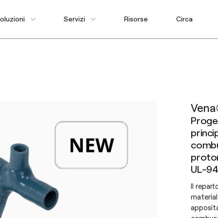
oluzioni
Servizi
Risorse
Circa
Vena
Proget
princip
combu
proton
UL-94
Il repar
materia
apposita