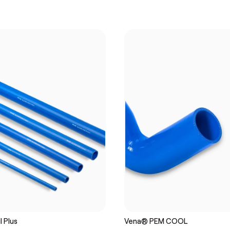
l Plus
Vena® PEM COOL