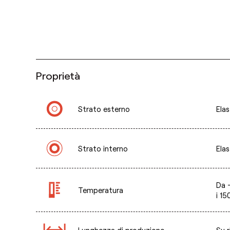
Proprietà
Strato esterno
Ela
Strato interno
Ela
Da 
Temperatura
i 15
Lunghezza di produzione
Su r