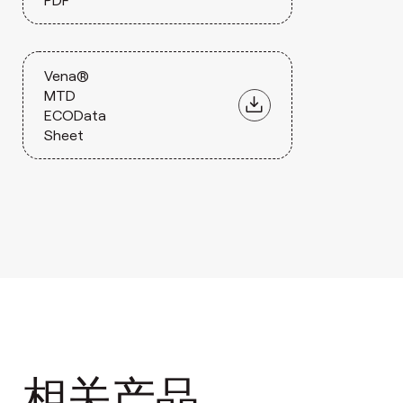
Vena®
MTD
ECOData
Sheet
相关产品