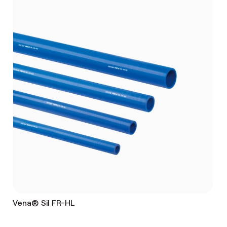
Vena® Sil FR-HL