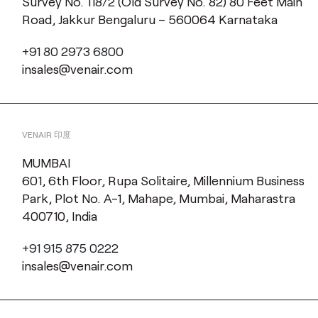
Survey No. 118/2 (Old Survey No. 82) 80 Feet Main
Road, Jakkur Bengaluru – 560064 Karnataka
+91 80 2973 6800
insales@venair.com
VENAIR 印度
MUMBAI
601, 6th Floor, Rupa Solitaire, Millennium Business
Park, Plot No. A-1, Mahape, Mumbai, Maharastra
400710, India
+91 915 875 0222
insales@venair.com