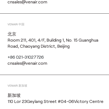
cnsales@venair.com
VENAIR 中国
北京
Room 211, 401, 4/F, Building 1, No. 15 Guanghua
Road, Chaoyang District, Beijing
+86 021-31027726
cnsales@venair.com
VENAIR 新加坡
新加坡
110 Lor 23Geylang Street #04-06Victory Centre