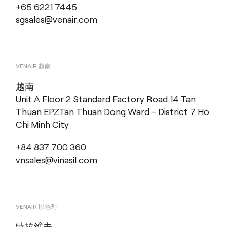
+65 6221 7445
sgsales@venair.com
VENAIR 越南
越南
Unit A Floor 2 Standard Factory Road 14 Tan
Thuan EPZTan Thuan Dong Ward - District 7 Ho
Chi Minh City
+84 837 700 360
vnsales@vinasil.com
VENAIR 以色列
特拉维夫