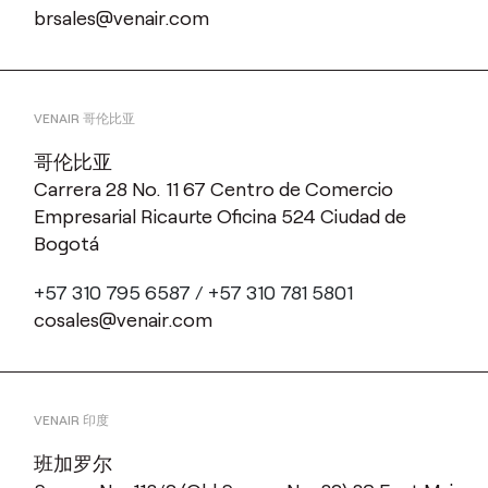
brsales@venair.com
VENAIR 哥伦比亚
哥伦比亚
Carrera 28 No. 11 67 Centro de Comercio
Empresarial Ricaurte Oficina 524 Ciudad de
Bogotá
+57 310 795 6587 / +57 310 781 5801
cosales@venair.com
VENAIR 印度
班加罗尔