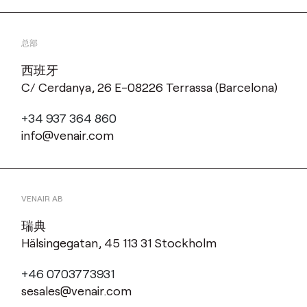
总部
西班牙
C/ Cerdanya, 26 E-08226 Terrassa (Barcelona)
+34 937 364 860
info@venair.com
VENAIR AB
瑞典
Hälsingegatan, 45 113 31 Stockholm
+46 0703773931
sesales@venair.com