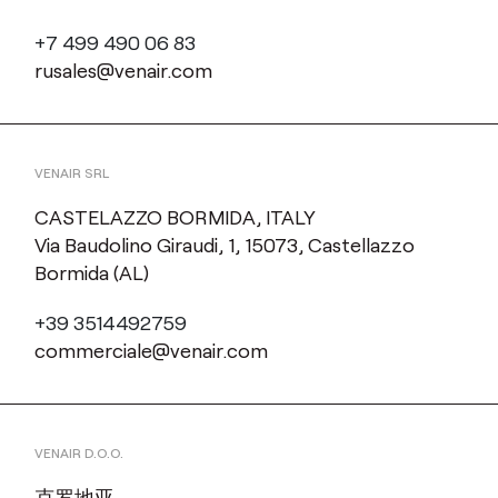
+7 499 490 06 83
rusales@venair.com
VENAIR SRL
CASTELAZZO BORMIDA, ITALY
Via Baudolino Giraudi, 1, 15073, Castellazzo
Bormida (AL)
+39 3514492759
commerciale@venair.com
VENAIR D.O.O.
克罗地亚