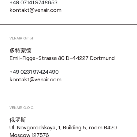
+49 07141 9748653
kontakt@venair.com
VENAIR GmbH
多特蒙德
Emil-Figge-Strasse 80 D-44227 Dortmund
+49 0231 97424490
kontakt@venair.com
VENAIR O.O.O.
俄罗斯
Ul. Novgorodskaya, 1, Building 5, room B420
Moscow 127576