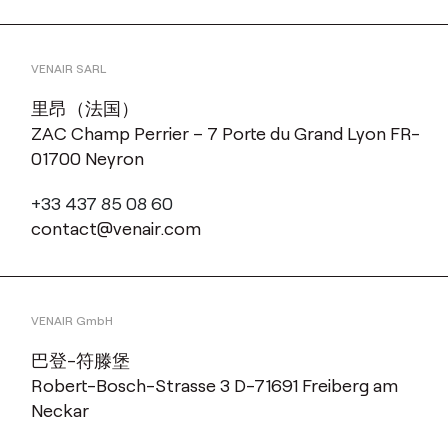
VENAIR SARL
里昂（法国）
ZAC Champ Perrier – 7 Porte du Grand Lyon FR-
01700 Neyron
+33 437 85 08 60
contact@venair.com
VENAIR GmbH
巴登-符滕堡
Robert-Bosch-Strasse 3 D-71691 Freiberg am
Neckar