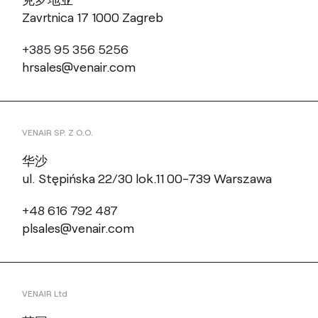
Zavrtnica 17 1000 Zagreb
+385 95 356 5256
hrsales@venair.com
VENAIR SP. Z O.O.
华沙
ul. Stępińska 22/30 lok.11 00-739 Warszawa
+48 616 792 487
plsales@venair.com
VENAIR Ltd