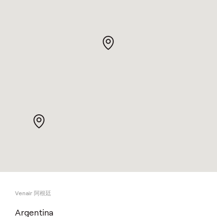
Venair 阿根廷
Argentina