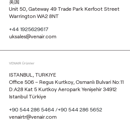
英国
Unit 50, Gateway 49 Trade Park Kerfoot Street
Warrington WA2 8NT
+44 1925629617
uksales@venair.com
VENAIR Ürünler
ISTANBUL, TURKIYE
Office 506 – Regus Kurtkoy, Osmanlı Bulvari No:11
D:A28 Kat 5 Kurtkoy Aeropark Yenişehir 34912
Istanbul Türkiye
+90 544 286 5464 /+90 544 286 5652
venairtr@venair.com