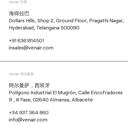
Venair 印度
海得拉巴
Dollars Hills, Shop 2, Ground Floor, Pragathi Nagar,
Hyderabad, Telangana 500090
+91 6361814501
insales@venair.com
Venair 清洁能源
阿尔曼萨，西班牙
Polígono Industrial El Mugrón, Calle Encofradores
9 , III Fase, 02640 Almansa, Albacete
+34 937 364 860
info@venair.com