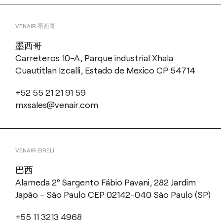
VENAIR 墨西哥
墨西哥
Carreteros 10-A, Parque industrial Xhala
Cuautitlan Izcalli, Estado de Mexico CP 54714
+52 55 21 21 91 59
mxsales@venair.com
VENAIR EIRELI
巴西
Alameda 2º Sargento Fábio Pavani, 282 Jardim
Japão - São Paulo CEP 02142-040 São Paulo (SP)
+55 11 3213 4968