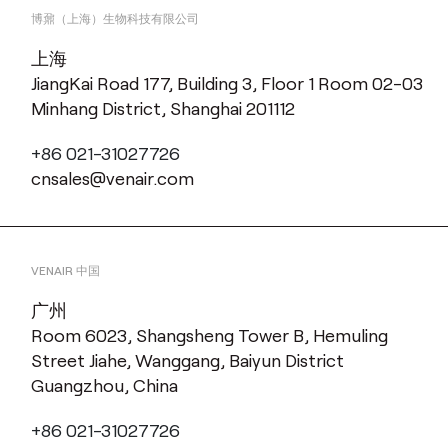
博鼐（上海）生物科技有限公司
上海
JiangKai Road 177, Building 3, Floor 1 Room 02-03
Minhang District, Shanghai 201112
+86 021-31027726
cnsales@venair.com
VENAIR 中国
广州
Room 6023, Shangsheng Tower B, Hemuling
Street Jiahe, Wanggang, Baiyun District
Guangzhou, China
+86 021-31027726