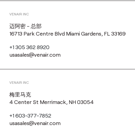
VENAIR INC
迈阿密 - 总部
16713 Park Centre Blvd Miami Gardens, FL 33169
+1 305 362 8920
usasales@venair.com
VENAIR INC
梅里马克
4 Center St Merrimack, NH 03054
+1 603-377-7852
usasales@venair.com