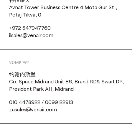
Avnat Tower Business Centre 4 Mota Gur St.,
Petaj Tikva, 0
+972 547947760
ilsales@venair.com
VENAIR 南非
约翰内斯堡
Co. Space Midrand Unit B6, Brand RD& Swart DR,
President Park AH, Midrand
010 4478922 / 0699122913
zasales@venair.com