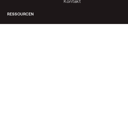
Kontakt
RESSOURCEN
Fallstudien
Kataloge
Bescheinigungen
Validierungen
Broschüren
Technische Leitfäden
Datenschutzbestimmungen
Hinweis
Cookie Richtlinie
Venair Politik