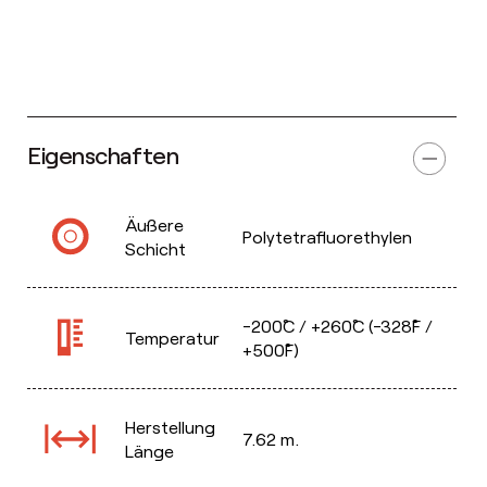
Eigenschaften
Äußere
Polytetrafluorethylen
Schicht
-200˚C / +260˚C (-328˚F /
Temperatur
+500˚F)
Herstellung
7.62 m.
Länge