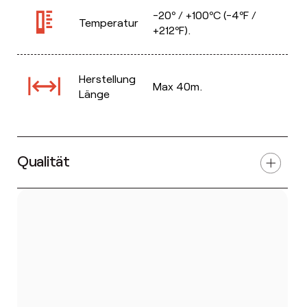
-20º / +100ºC (-4ºF /
Temperatur
+212ºF).
Herstellung
Max 40m.
Länge
Qualität