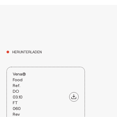
HERUNTERLADEN
Vena®
Food
Ref.
DO
03.10
FT
060
Rev