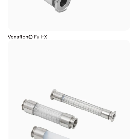
Venaflon® Full-X