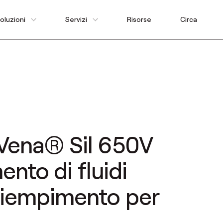
oluzioni
Servizi
Risorse
Circa
 Vena® Sil 650V
mento di fluidi
 riempimento per