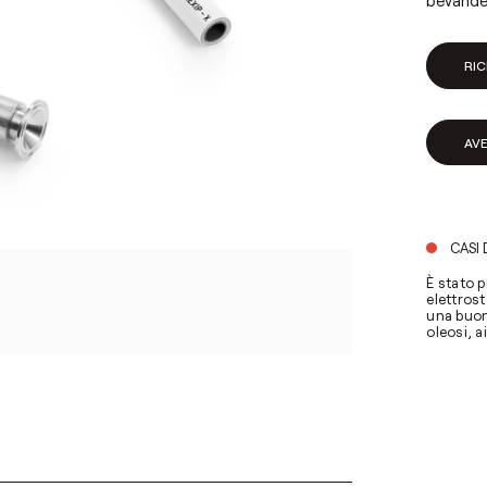
bevande 
RIC
AV
CASI 
È stato p
elettrost
una buon
oleosi, a