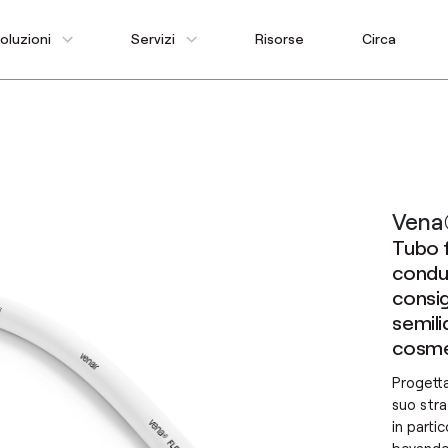
oluzioni
Servizi
Risorse
Circa
Vena
Tubo f
condut
consigl
semili
cosme
Progetta
suo stra
in partic