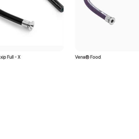
ip Full - X
Vena® Food