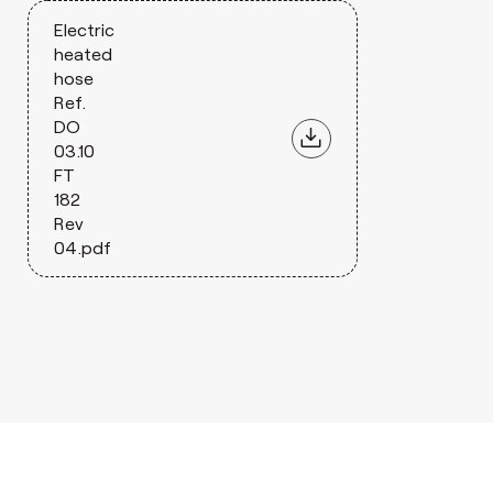
Electric
heated
hose
Ref.
DO
03.10
FT
182
Rev
04.pdf