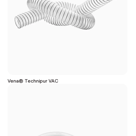
Vena® Technipur VAC