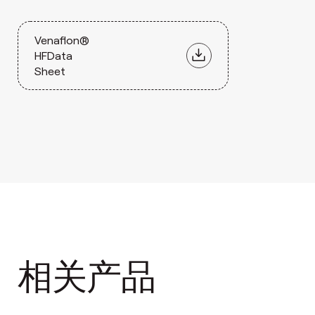
Venaflon®
HFData
Sheet
相关产品