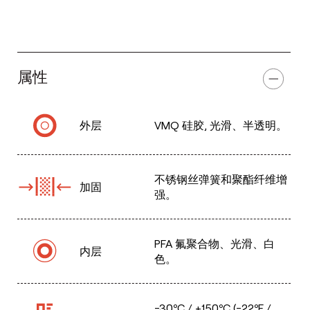
属性
外层
VMQ 硅胶, 光滑、半透明。
不锈钢丝弹簧和聚酯纤维增
加固
强。
PFA 氟聚合物、光滑、白
内层
色。
-30ºC / +150ºC (-22ºF /