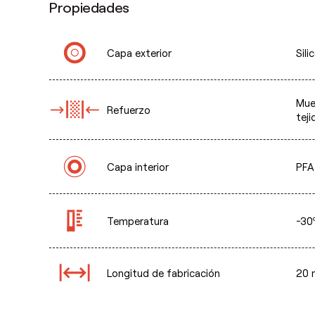
Propiedades
Capa exterior
Sili
Mue
Refuerzo
teji
Capa interior
PFA 
Temperatura
-30
Longitud de fabricación
20 