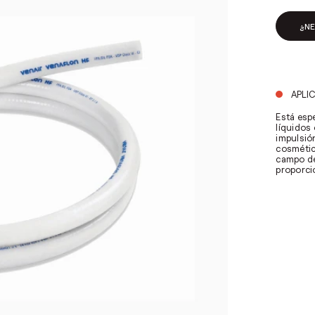
¿N
APLI
Está esp
líquidos
impulsión
cosmétic
campo de
proporcio