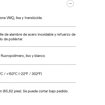
cona VMQ, lisa y translúcida.
lle de alambre de acero inoxidable y refuerzo de
do de poliéster.
fluoropolímero, liso y blanco.
ºC / +150ºC (-22ºF / 302ºF)
m (65,62 pies). Se puede cortar bajo pedido.