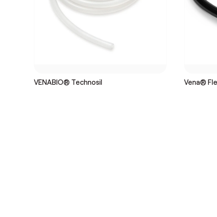
VENABIO® Technosil
Vena® Flex