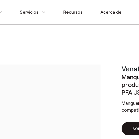
Servicios
Recursos
Acerca de
Vena
Mangue
produ
PFA U
Manguera
compati
SO