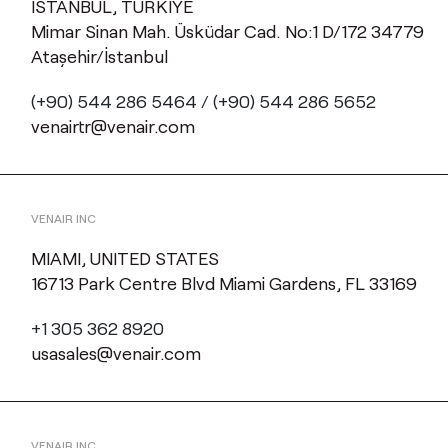
ISTANBUL, TURKIYE
Mimar Sinan Mah. Üsküdar Cad. No:1 D/172 34779
Ataşehir/İstanbul
(+90) 544 286 5464 / (+90) 544 286 5652
venairtr@venair.com
VENAIR INC
MIAMI, UNITED STATES
16713 Park Centre Blvd Miami Gardens, FL 33169
+1 305 362 8920
usasales@venair.com
VENAIR INC