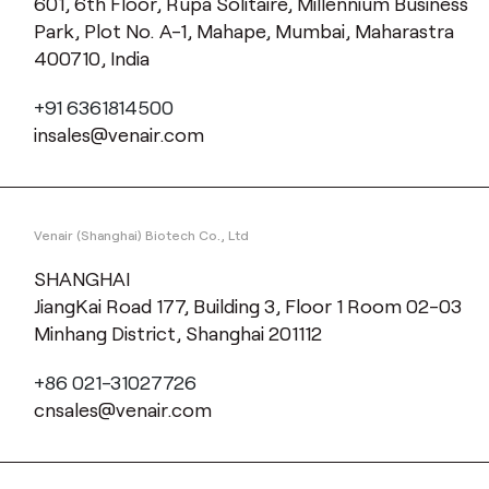
601, 6th Floor, Rupa Solitaire, Millennium Business
Park, Plot No. A-1, Mahape, Mumbai, Maharastra
400710, India
+91 6361814500
insales@venair.com
Venair (Shanghai) Biotech Co., Ltd
SHANGHAI
JiangKai Road 177, Building 3, Floor 1 Room 02-03
Minhang District, Shanghai 201112
+86 021-31027726
cnsales@venair.com