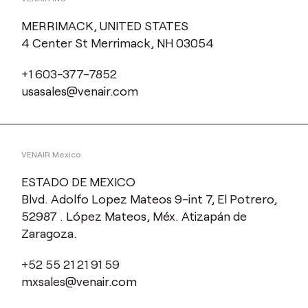
MERRIMACK, UNITED STATES
4 Center St Merrimack, NH 03054
+1 603-377-7852
usasales@venair.com
VENAIR Mexico
ESTADO DE MEXICO
Blvd. Adolfo Lopez Mateos 9-int 7, El Potrero,
52987 . López Mateos, Méx. Atizapán de
Zaragoza.
+52 55 21 21 91 59
mxsales@venair.com