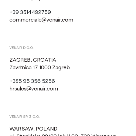
+39 3514492759
commerciale@venair.com
VENAIR D.O.O.
ZAGREB, CROATIA
Zavrtnica 17 1000 Zagreb
+385 95 356 5256
hrsales@venair.com
VENAIR SP. Z O.O.
WARSAW, POLAND