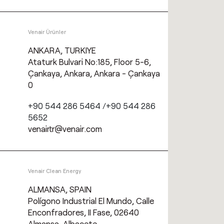
Venair Ürünler
ANKARA, TURKIYE
Ataturk Bulvari No:185, Floor 5-6,
Çankaya, Ankara, Ankara - Çankaya
0
+90 544 286 5464 /+90 544 286
5652
venairtr@venair.com
Venair Clean Energy
ALMANSA, SPAIN
Polígono Industrial El Mundo, Calle
Enconfradores, II Fase, 02640
Almansa, Albacete