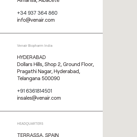
+34 937 364 860
info@venair.com
Venair Biopharm India
HYDERABAD
Dollars Hills, Shop 2, Ground Floor,
Pragathi Nagar, Hyderabad,
Telangana 500090
+91 6361814501
insales@venair.com
HEADQUARTERS
TERRASSA, SPAIN