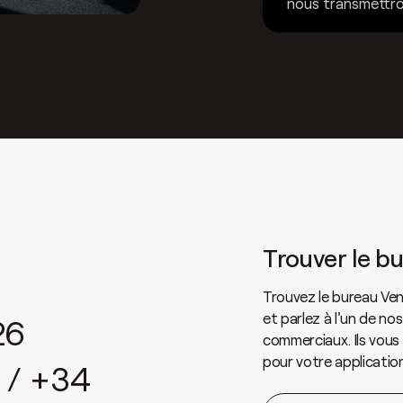
nous transmettro
Trouver le b
Trouvez le bureau Ven
et parlez à l'un de nos
26
commerciaux. Ils vous 
pour votre application
 / +34