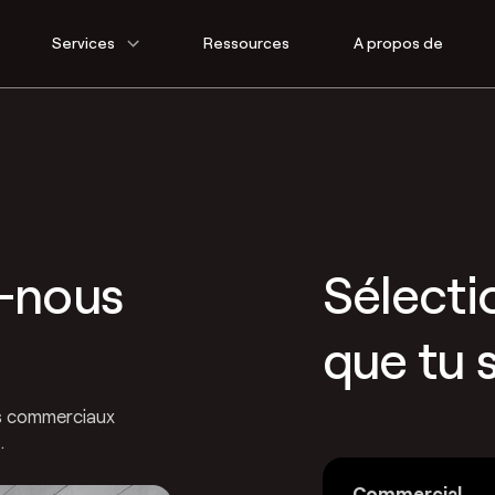
Services
Ressources
A propos de
-nous
Sélecti
que tu 
ts commerciaux
.
Commercial