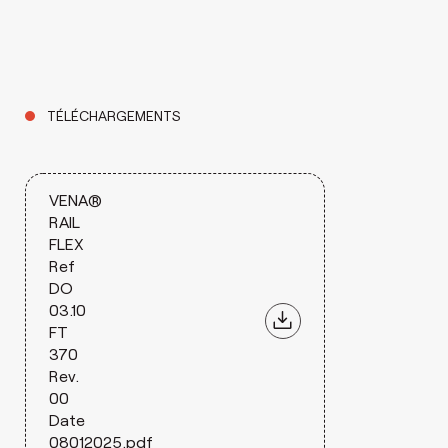
TÉLÉCHARGEMENTS
VENA®
RAIL
FLEX
Ref
DO
03.10
FT
370
Rev.
00
Date
08012025.pdf