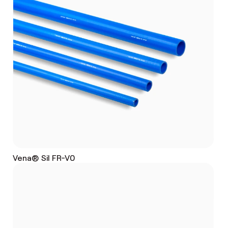
Vena® Sil FR-V0