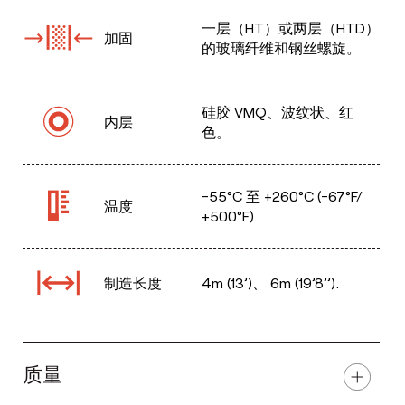
一层（HT）或两层（HTD）
加固
的玻璃纤维和钢丝螺旋。
硅胶 VMQ、波纹状、红
内层
色。
-55°C 至 +260°C (-67°F/
温度
+500°F)
制造长度
4m (13’)、 6m (19’8’’).
质量