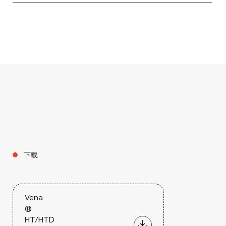
下载
Vena
®
HT/HTD