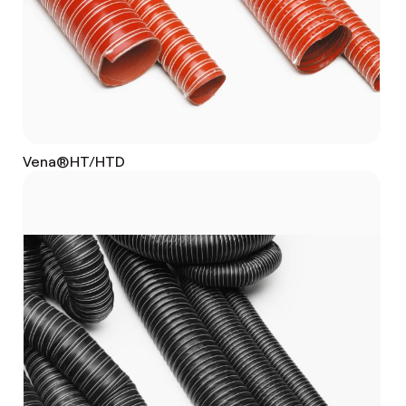
Vena®HT/HTD