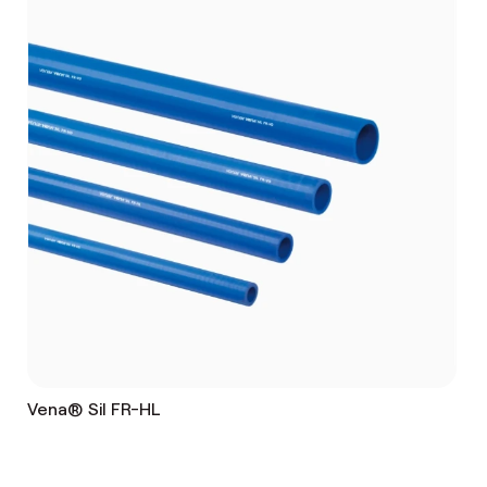
Vena® Sil FR-HL