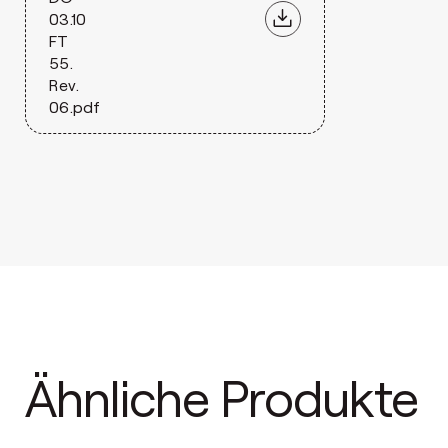
03.10
FT
55.
Rev.
06.pdf
Ähnliche Produkte