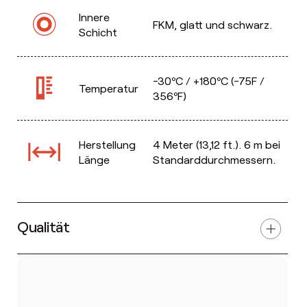
Innere
FKM, glatt und schwarz.
Schicht
-30ºC / +180ºC (-75F /
Temperatur
356ºF)
Herstellung
4 Meter (13,12 ft.). 6 m bei
Länge
Standarddurchmessern.
Qualität