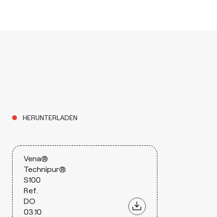
HERUNTERLADEN
Vena®
Technipur®
S100
Ref.
DO
03.10