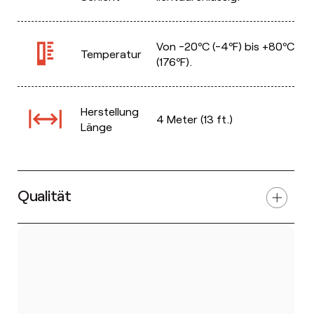
Von -20ºC (-4ºF) bis +80ºC
Temperatur
(176ºF).
Herstellung
4 Meter (13 ft.)
Länge
Qualität