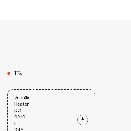
下载
Vena®
Heater
DO
03.10
FT
045