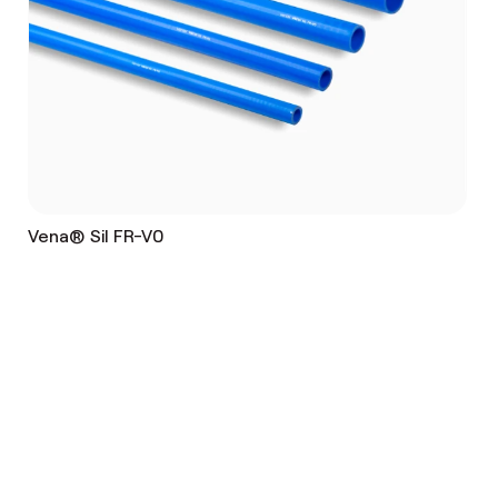
Vena® Sil FR-V0