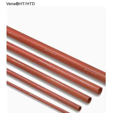
Vena®HT/HTD