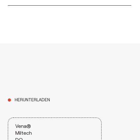
HERUNTERLADEN
Vena®
Miltech
DO