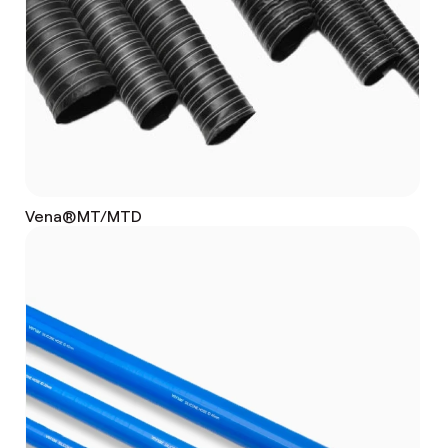
Vena®MT/MTD