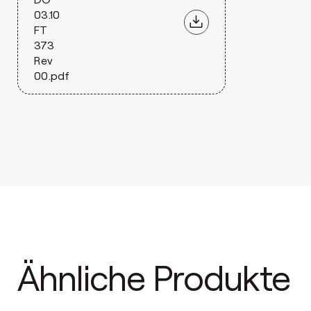
03.10
FT
373
Rev
00.pdf
Ähnliche Produkte