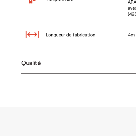
ARAM
ave
(428
Longueur de fabrication
4m (
Qualité