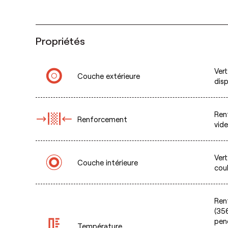
Propriétés
Vert
Couche extérieure
dis
Renf
Renforcement
vid
Vert
Couche intérieure
cou
Renf
(356
pen
Température