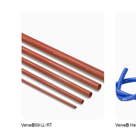
Vena®Sil LL-RT
Vena® He