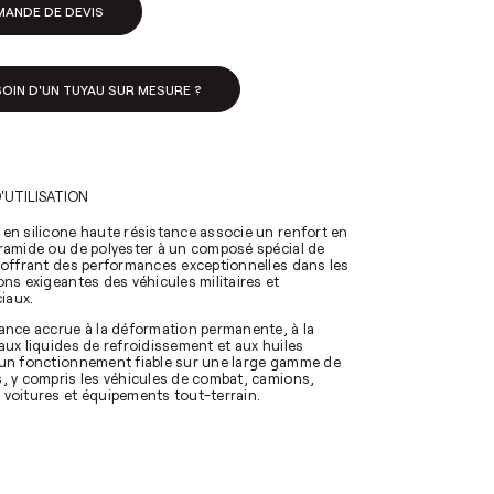
MANDE DE DEVIS
OIN D'UN TUYAU SUR MESURE ?
'UTILISATION
 en silicone haute résistance associe un renfort en
aramide ou de polyester à un composé spécial de
, offrant des performances exceptionnelles dans les
ons exigeantes des véhicules militaires et
iaux.
tance accrue à la déformation permanente, à la
aux liquides de refroidissement et aux huiles
 un fonctionnement fiable sur une large gamme de
s, y compris les véhicules de combat, camions,
 voitures et équipements tout-terrain.