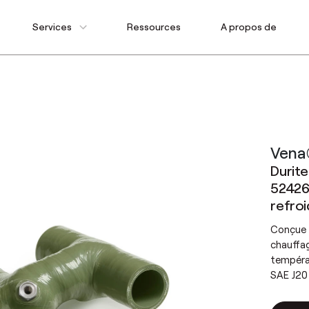
Services
Ressources
A propos de
Vena
Durite
52426
refro
Conçue 
chauffag
températ
SAE J20