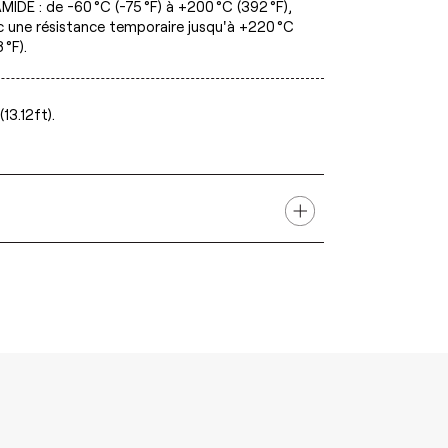
IDE : de -60 °C (-75 °F) à +200 °C (392 °F),
c une résistance temporaire jusqu'à +220 °C
 °F).
13.12ft).