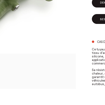
DE
BES
CAS D
Ce tuyau
tissu d’
silicone
applicati
commerc
Sa résis
chaleur, 
garantit
véhicule
autobus,