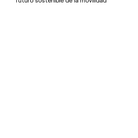
futuro sostenible de la movilidad
Seguir leyendo
Siguenos