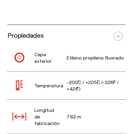
Propiedades
Capa
Etileno propileno fluorado
exterior
-200˚C / +205˚C (-328˚F /
Temperatura
+421˚F)
Longitud
de
7.62 m.
fabricación