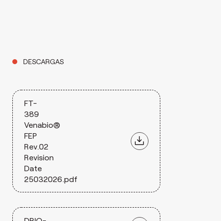
DESCARGAS
FT-
389
Venabio®
FEP
Rev.02
Revision
Date
25032026.pdf
DBIO-