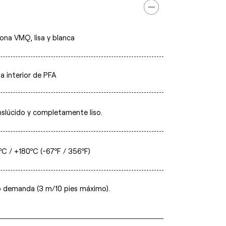
cona VMQ, lisa y blanca
a interior de PFA
nslúcido y completamente liso.
ºC / +180ºC (-67ºF / 356ºF)
o demanda (3 m/10 pies máximo).