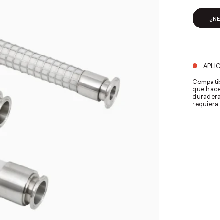
¿N
APLI
Compatib
que hace
duradera
requiera