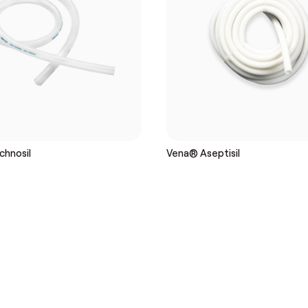
chnosil
Vena® Aseptisil