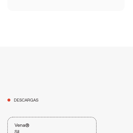
DESCARGAS
Vena®
Sil