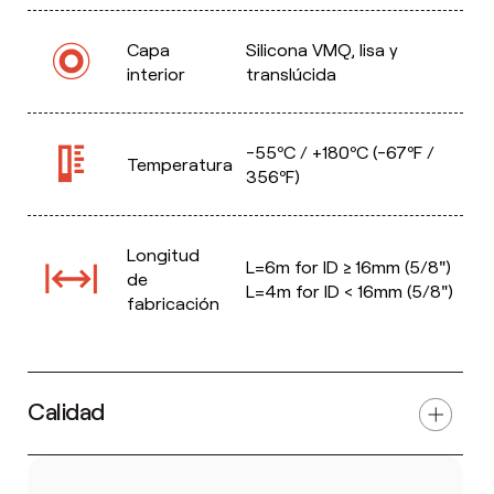
Capa
Silicona VMQ, lisa y
interior
translúcida
-55ºC / +180ºC (-67ºF /
Temperatura
356ºF)
Longitud
L=6m for ID ≥ 16mm (5/8")
de
L=4m for ID < 16mm (5/8")
fabricación
Calidad