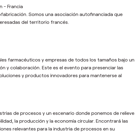
 - Francia
ofabricaci
ó
n. Somos una asociaci
ó
n autofinanciada que
eresadas del territorio franc
é
s.
ionales farmacéuticos y empresas de todos los tamaños bajo un
n y colaboración. Este es el evento para presenciar las
oluciones y productos innovadores para mantenerse al
ustrias de procesos y un escenario donde ponemos de relieve
bilidad, la producci
ó
n y la econom
í
a circular. Encontrar
á
las
ciones relevantes para la industria de procesos en su