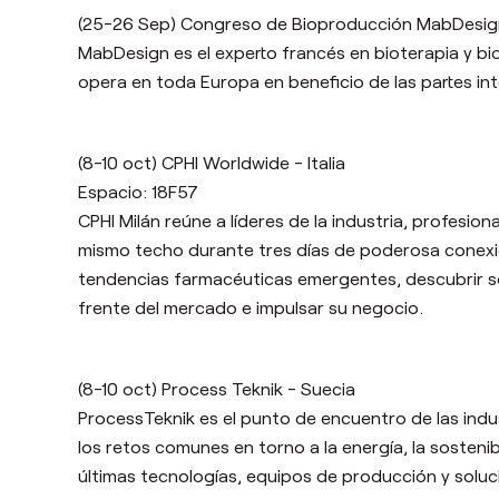
(25-26 Sep) Congreso de Bioproducción MabDesign
MabDesign es el experto franc
é
s en bioterapia y bi
opera en toda Europa en beneficio de las partes int
(8-10 oct) CPHI Worldwide - Italia
Espacio: 18F57
CPHI Milán reúne a líderes de la industria, profes
mismo techo durante tres días de poderosa conexió
tendencias farmacéuticas emergentes, descubrir s
frente del mercado e impulsar su negocio.
(8-10 oct) Process Teknik - Suecia
ProcessTeknik es el punto de encuentro de las ind
los retos comunes en torno a la energ
í
a, la sosteni
ú
ltimas tecnolog
í
as, equipos de producci
ó
n y solu