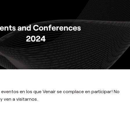
e eventos en los que Venair se complace en participar! No
y ven a visitarnos.