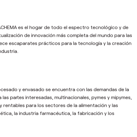
ACHEMA es el hogar de todo el espectro tecnológico y de
ctualización de innovación más completa del mundo para las
rece escaparates prácticos para la tecnología y la creación
ndustria.
procesado y envasado se encuentra con las demandas de la
 las partes interesadas, multinacionales, pymes y mipymes,
 rentables para los sectores de la alimentaci
ó
n y las
m
é
tica, la industria farmac
é
utica, la fabricaci
ó
n y los