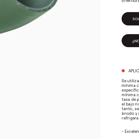
(membran
SO
¿N
APLI
Se utili
mínima c
específi
mínima c
tasa de 
el bajo n
tanto, s
ánodo y 
refriger
- Excele