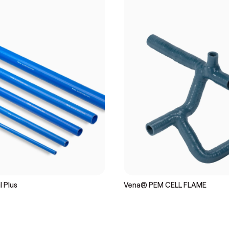
l Plus
Vena® PEM CELL FLAME