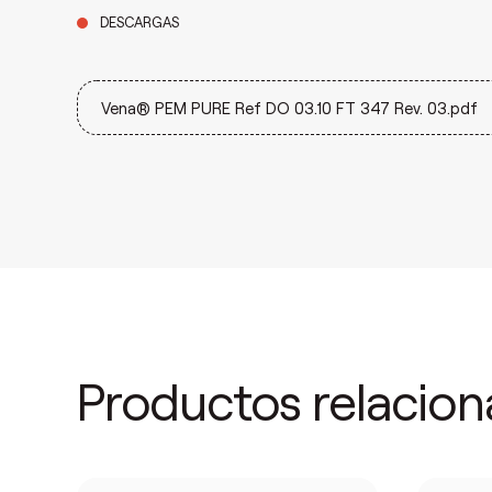
DESCARGAS
Vena® PEM PURE Ref DO 03.10 FT 347 Rev. 03.pdf
Productos relacio