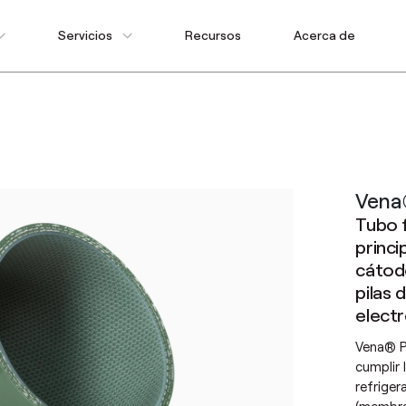
Servicios
Recursos
Acerca de
Vena
Tubo f
princi
cátodo
pilas
electr
Vena® P
cumplir 
refriger