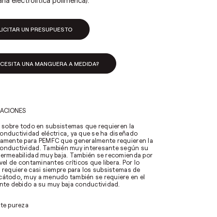
a electrolítica polimérica).
LICITAR UN PRESUPUESTO
ECESITA UNA MANGUERA A MEDIDA?
CACIONES
za sobre todo en subsistemas que requieren la
onductividad eléctrica, ya que se ha diseñado
camente para PEMFC que generalmente requieren la
onductividad. También muy interesante según su
permeabilidad muy baja. También se recomienda por
ivel de contaminantes críticos que libera. Por lo
e requiere casi siempre para los subsistemas de
cátodo, muy a menudo también se requiere en el
ante debido a su muy baja conductividad.
nte pureza