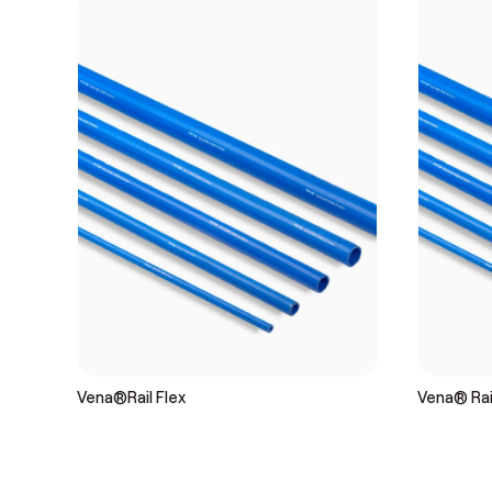
Vena®Rail Flex
Vena® Rai