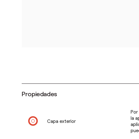
Propiedades
Por 
la a
Capa exterior
apli
pue