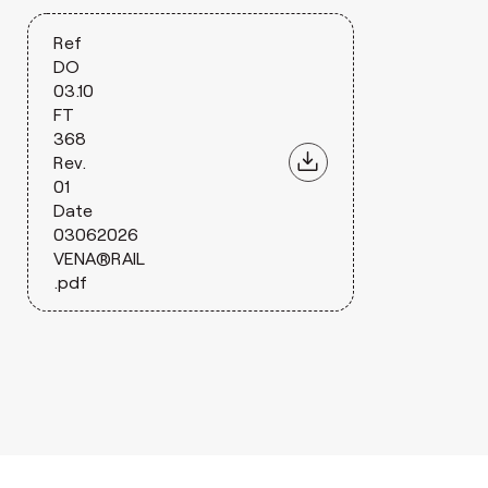
Ref
DO
03.10
FT
368
Rev.
01
Date
03062026
VENA®RAIL
.pdf