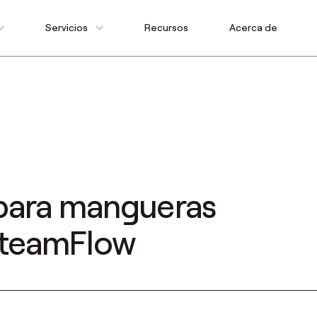
Servicios
Recursos
Acerca de
 para mangueras
SteamFlow