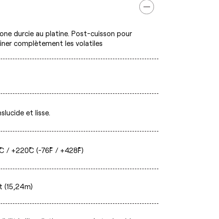
cone durcie au platine. Post-cuisson pour
miner complètement les volatiles
slucide et lisse.
C / +220˚C (-76˚F / +428˚F)
t (15,24m)