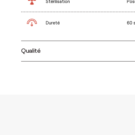
Stérilisation
Pos
Dureté
60 
Qualité