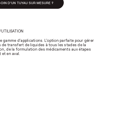
OIN D'UN TUYAU SUR MESURE ?
'UTILISATION
e gamme d'applications. L'option parfaite pour gérer
s de transfert de liquides à tous les stades de la
on, de la formulation des médicaments aux étapes
 et en aval.