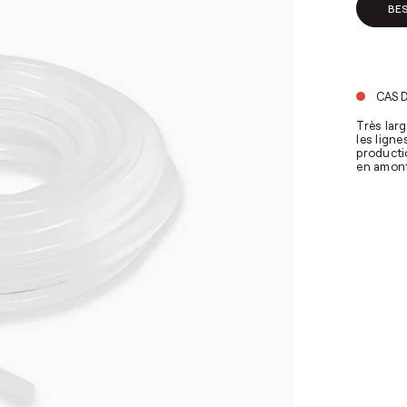
BES
CAS D
Très larg
les ligne
producti
en amont