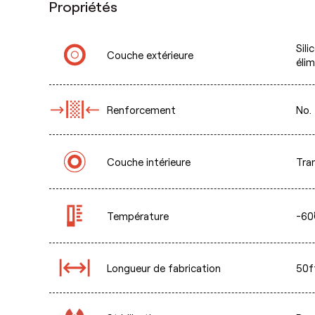
Propriétés
Sili
Couche extérieure
éli
Renforcement
No.
Couche intérieure
Tran
Température
-60˚
Longueur de fabrication
50f