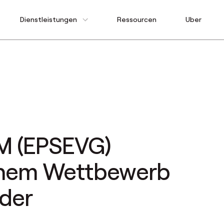
Dienstleistungen
Ressourcen
Uber
M (EPSEVG)
einem Wettbewerb
äder