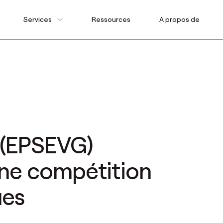
Services
Ressources
A propos de
 (EPSEVG)
une compétition
ues