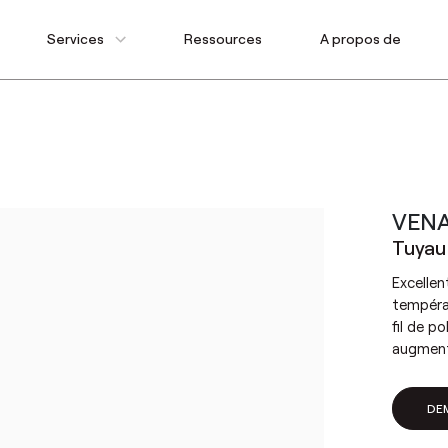
Services
Ressources
A propos de
VENA
Tuyau 
Excellen
températ
fil de p
augmente
DE