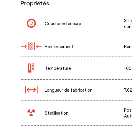
Propriétés
Sili
Couche extérieure
com
Renforcement
Ren
Température
-60˚
Longueur de fabrication
7.6
Poss
Stérilisation
Aut