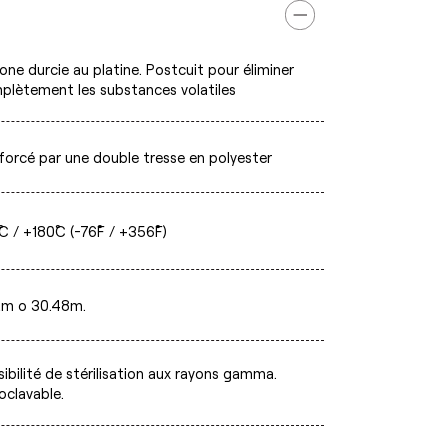
cone durcie au platine. Postcuit pour éliminer
plètement les substances volatiles
forcé par une double tresse en polyester
C / +180˚C (-76˚F / +356˚F)
2m o 30.48m.
ibilité de stérilisation aux rayons gamma.
oclavable.