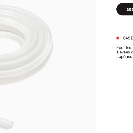
BES
CAS D
Pour les
élevées q
supérieu