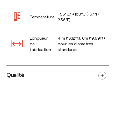
-55°C/ +180ºC (-67°F/
Température
356°F)
Longueur
4 m (13.12ft). 6m (19.69ft)
de
pour les diamètres
fabrication
standards
Qualité