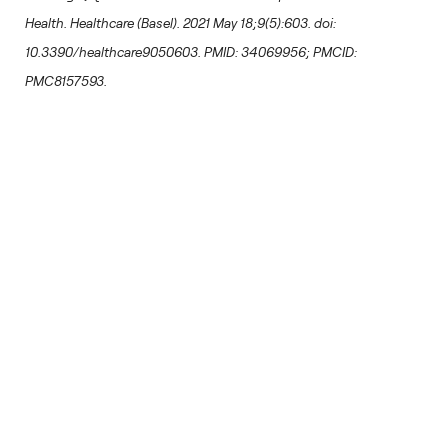
Health. Healthcare (Basel). 2021 May 18;9(5):603. doi:
10.3390/healthcare9050603. PMID: 34069956; PMCID:
PMC8157593.