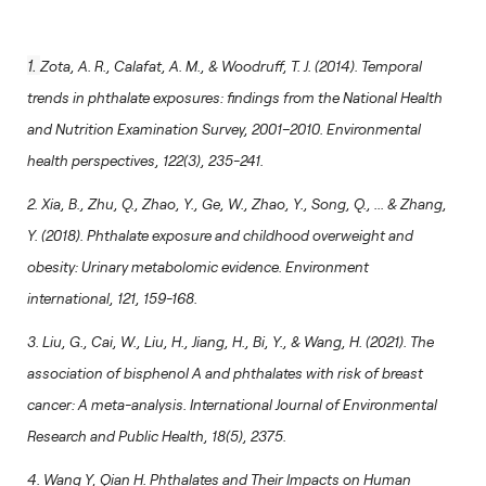
1.
Zota, A. R., Calafat, A. M., & Woodruff, T. J. (2014). Temporal
trends in phthalate exposures: findings from the National Health
and Nutrition Examination Survey, 2001–2010.
Environmental
health perspectives,
122(3), 235-241.
2. Xia, B., Zhu, Q., Zhao, Y., Ge, W., Zhao, Y., Song, Q., ... & Zhang,
Y. (2018). Phthalate exposure and childhood overweight and
obesity: Urinary metabolomic evidence.
Environment
international,
121, 159-168.
3. Liu, G., Cai, W., Liu, H., Jiang, H., Bi, Y., & Wang, H. (2021). The
association of bisphenol A and phthalates with risk of breast
cancer: A meta-analysis.
International Journal of Environmental
Research and Public Health,
18(5), 2375.
4. Wang Y, Qian H. Phthalates and Their Impacts on Human